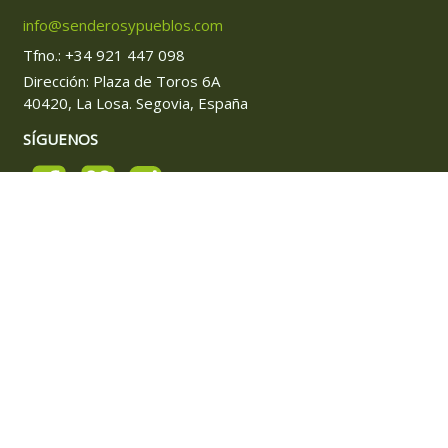
info@senderosypueblos.com
Tfno.: +34 921 447 098
Dirección: Plaza de Toros 6A
40420, La Losa. Segovia, España
SÍGUENOS
NUESTROS VIAJES
Vacaciones en bicicleta
Vacaciones de senderismo
Trekking con burros
Vacaciones para familias
Actualizada 03/07/2026